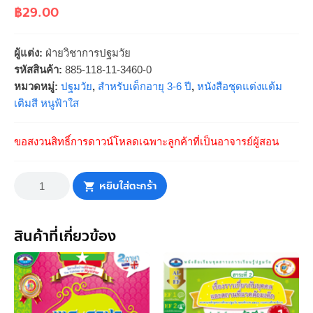
฿
29.00
ผู้แต่ง:
ฝ่ายวิชาการปฐมวัย
รหัสสินค้า:
885-118-11-3460-0
หมวดหมู่:
ปฐมวัย
,
สำหรับเด็กอายุ 3-6 ปี
,
หนังสือชุดแต่งแต้ม
เติมสี หนูฟ้าใส
ขอสงวนสิทธิ์การดาวน์โหลดเฉพาะลูกค้าที่เป็นอาจารย์ผู้สอน
จำนวน
แต่ง
หยิบใส่ตะกร้า
แต้ม
เติม
สี
โลก
ใบ
สินค้าที่เกี่ยวข้อง
ใหญ่
ของ
หนู
ฟ้า
ใส
ชิ้น