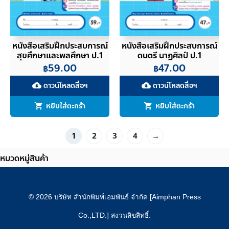
หนังสือเสริมฝึกประสบการณ์
หนังสือเสริมฝึกประสบการณ์
สุขศึกษาและพลศึกษา ป.1
ดนตรี นาฏศิลป์ ป.1
59.00
47.00
฿
฿
ดาวน์โหลดสื่อฯ
ดาวน์โหลดสื่อฯ
cloud_download
cloud_download
หยิบใส่ตะกร้า
หยิบใส่ตะกร้า
1
2
3
4
→
หมวดหมู่สินค้า
© 2026 บริษัท สำนักพิมพ์เอมพันธ์ จำกัด [Aimphan Press
Co.,LTD.] สงวนลิขสิทธิ์.