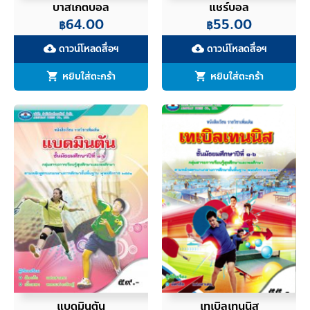
บาสเกตบอล
แชร์บอล
64.00
55.00
฿
฿
ดาวน์โหลดสื่อฯ
ดาวน์โหลดสื่อฯ
cloud_download
cloud_download
หยิบใส่ตะกร้า
หยิบใส่ตะกร้า
แบดมินตัน
เทเบิลเทนนิส