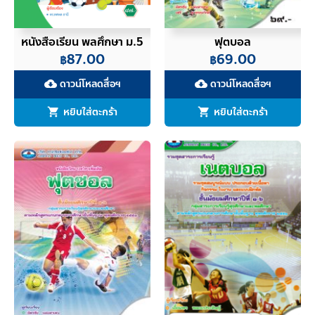
หนังสือเรียน พลศึกษา ม.5
ฟุตบอล
87.00
69.00
฿
฿
ดาวน์โหลดสื่อฯ
ดาวน์โหลดสื่อฯ
cloud_download
cloud_download
หยิบใส่ตะกร้า
หยิบใส่ตะกร้า