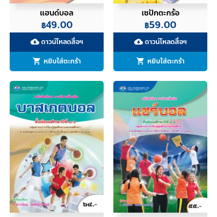
แฮนด์บอล
เซปักตะกร้อ
49.00
59.00
฿
฿
ดาวน์โหลดสื่อฯ
ดาวน์โหลดสื่อฯ
cloud_download
cloud_download
หยิบใส่ตะกร้า
หยิบใส่ตะกร้า