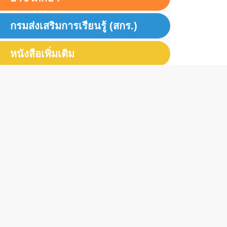
กรมส่งเสริมการเรียนรู้ (สกร.)
หนังสือเพิ่มเติม
บริษัท สำนักพิมพ์เอมพันธ์ จำกัด
87/122 ถนนเทศบาลสงเคราะห์ แขวงลาดยาว
เขตจตุจักร กรุงเทพมหานคร 10900
โทร. 02 954 4818-20