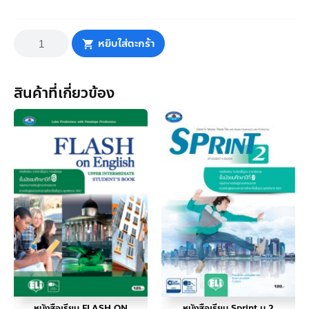
จำนวน
เคมี
หยิบใส่ตะกร้า
ม.6
เล่ม
2
(ฉบับ
ประกัน)
สินค้าที่เกี่ยวข้อง
ชิ้น
หนังสือเรียน FLASH ON
หนังสือเรียน Sprint ม.2