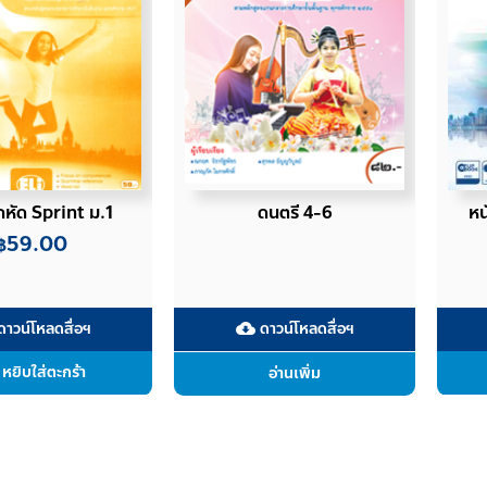
หัด Sprint ม.1
ดนตรี 4-6
หน
59.00
฿
าวน์โหลดสื่อฯ
ดาวน์โหลดสื่อฯ
cloud_download
หยิบใส่ตะกร้า
อ่านเพิ่ม