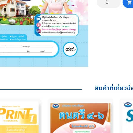
หนังสือ
เสริม
ฝึก
ประสบการณ์
การ
งาน
อาชีพ
ม.1
ชิ้น
สินค้าที่เกี่ยวข