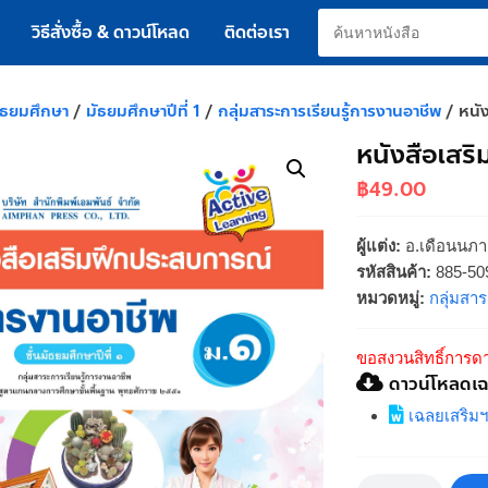
วิธีสั่งซื้อ & ดาวน์โหลด
ติดต่อเรา
ัธยมศึกษา
/
มัธยมศึกษาปีที่ 1
/
กลุ่มสาระการเรียนรู้การงานอาชีพ
/ หนั
หนังสือเสร
฿
49.00
ผู้แต่ง:
อ.เดือนนภา
รหัสสินค้า:
885-50
หมวดหมู่:
กลุ่มสา
ขอสงวนสิทธิ์การดา
ดาวน์โหลดเ
เฉลยเสริมฯ
จำนวน