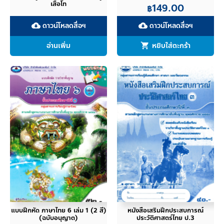
เสือโท
149.00
฿
ดาวน์โหลดสื่อฯ
ดาวน์โหลดสื่อฯ
cloud_download
cloud_download
อ่านเพิ่ม
หยิบใส่ตะกร้า
แบบฝึกหัด ภาษาไทย 6 เล่ม 1 (2 สี)
หนังสือเสริมฝึกประสบการณ์
(ฉบับอนุญาต)
ประวัติศาสตร์ไทย ป.3