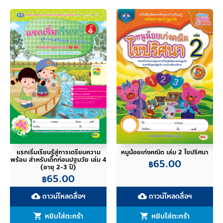
แรกเริ่มเรียนรู้สู่การเตรียมความ
หนูน้อยเก่งคณิต เล่ม 2 ไขปริศนา
พร้อม สำหรับเด็กก่อนปฐมวัย เล่ม 4
65.00
฿
(อายุ 2-3 ปี)
65.00
฿
ดาวน์โหลดสื่อฯ
ดาวน์โหลดสื่อฯ
cloud_download
cloud_download
หยิบใส่ตะกร้า
หยิบใส่ตะกร้า