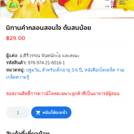
นิทานคำกลอนสอนใจ ต้นสนน้อย
฿
29.00
ผู้แต่ง:
อ.ศิริวรรณ จันทน์กะ้อ และคณะ
รหัสสินค้า:
978-974-21-6516-1
หมวดหมู่:
ปฐมวัย
,
สำหรับเด็กอายุ 3-6 ปี
,
หนังสือเบ็ดเตล็ด รวม
เกล็ดความรู้
ขอสงวนสิทธิ์การดาวน์โหลดเฉพาะลูกค้าที่เป็นอาจารย์ผู้สอน
จำนวน
นิทาน
หยิบใส่ตะกร้า
คำ
กลอน
สอน
ใจ
ต้นสน
น้อย