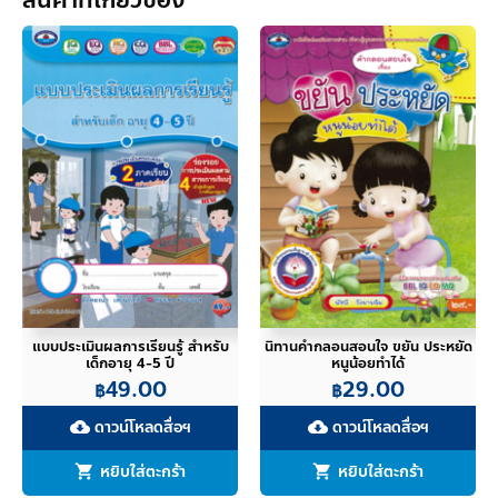
สินค้าที่เกี่ยวข้อง
ชิ้น
แบบประเมินผลการเรียนรู้ สำหรับ
นิทานคำกลอนสอนใจ ขยัน ประหยัด
เด็กอายุ 4-5 ปี
หนูน้อยทำได้
49.00
29.00
฿
฿
ดาวน์โหลดสื่อฯ
ดาวน์โหลดสื่อฯ
cloud_download
cloud_download
หยิบใส่ตะกร้า
หยิบใส่ตะกร้า