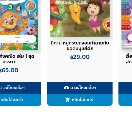
นิทาน หนูกระปุกจอมทำลายกับ
ยอดมนุษย์ผัก
ก่งคณิต เล่ม 1 สุด
เรื
29.00
฿
หรรษา
สถา
65.00
฿
าวน์โหลดสื่อฯ
ดาวน์โหลดสื่อฯ
cloud_download
หยิบใส่ตะกร้า
หยิบใส่ตะกร้า