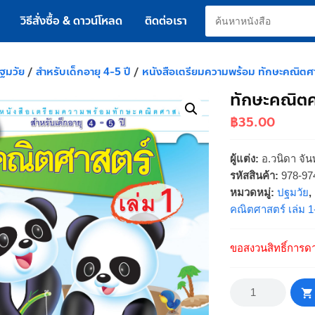
วิธีสั่งซื้อ & ดาวน์โหลด
ติดต่อเรา
ฐมวัย
/
สำหรับเด็กอายุ 4-5 ปี
/
หนังสือเตรียมความพร้อม ทักษะคณิตศา
ทักษะคณิตศา
฿
35.00
ผู้แต่ง:
อ.วนิดา จั
รหัสสินค้า:
978-97
หมวดหมู่:
ปฐมวัย
,
คณิตศาสตร์ เล่ม 1
ขอสงวนสิทธิ์การดา
จำนวน
ทักษะ
คณิตศาสตร์
เล่ม