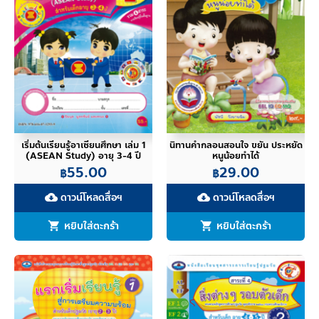
เริ่มต้นเรียนรู้อาเซียนศึกษา เล่ม 1
นิทานคำกลอนสอนใจ ขยัน ประหยัด
(ASEAN Study) อายุ 3-4 ปี
หนูน้อยทำได้
55.00
29.00
฿
฿
ดาวน์โหลดสื่อฯ
ดาวน์โหลดสื่อฯ
cloud_download
cloud_download
หยิบใส่ตะกร้า
หยิบใส่ตะกร้า