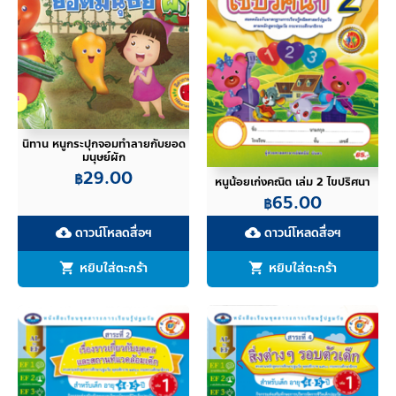
นิทาน หนูกระปุกจอมทำลายกับยอด
มนุษย์ผัก
29.00
฿
หนูน้อยเก่งคณิต เล่ม 2 ไขปริศนา
65.00
฿
ดาวน์โหลดสื่อฯ
ดาวน์โหลดสื่อฯ
cloud_download
cloud_download
หยิบใส่ตะกร้า
หยิบใส่ตะกร้า