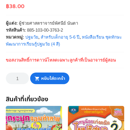
฿
38.00
ผู้แต่ง:
ผู้ช่วยศาสตราจารย์พัศนีย์ นันตา
รหัสสินค้า:
885-103-00-3763-2
หมวดหมู่:
ปฐมวัย
,
สำหรับเด็กอายุ 5-6 ปี
,
หนังสือเรียน ชุดทักษะ
พัฒนาการเรียนรู้ปฐมวัย (4 สี)
ขอสงวนสิทธิ์การดาวน์โหลดเฉพาะลูกค้าที่เป็นอาจารย์ผู้สอน
จำนวน
คณิตศาสตร์
หยิบใส่ตะกร้า
อนุบาล
3
(อายุ
5-
6
สินค้าที่เกี่ยวข้อง
ปี)
ชิ้น