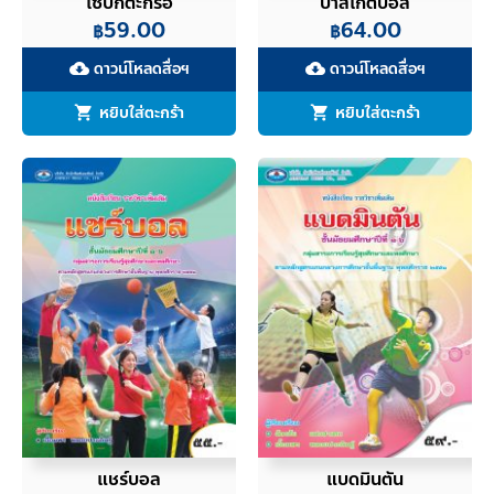
เซปักตะกร้อ
บาสเกตบอล
59.00
64.00
฿
฿
ดาวน์โหลดสื่อฯ
ดาวน์โหลดสื่อฯ
cloud_download
cloud_download
หยิบใส่ตะกร้า
หยิบใส่ตะกร้า
แชร์บอล
แบดมินตัน